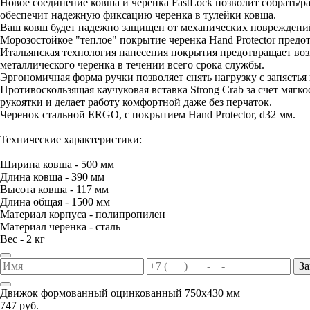
Новое соединение ковша и черенка FastLock позволит собрать/
обеспечит надежную фиксацию черенка в тулейки ковша.
Ваш ковш будет надежно защищен от механических повреждений
Морозостойкое "теплое" покрытие черенка Hand Protector предо
Итальянская технология нанесения покрытия предотвращает воз
металлического черенка в течении всего срока службы.
Эргономичная форма ручки позволяет снять нагрузку с запястья 
Противоскользящая каучуковая вставка Strong Crab за счет мяг
рукоятки и делает работу комфортной даже без перчаток.
Черенок стальной ERGO, с покрытием Hand Protector, d32 мм.
Технические характеристики:
Ширина ковша - 500 мм
Длина ковша - 390 мм
Высота ковша - 117 мм
Длина общая - 1500 мм
Материал корпуса - полипропилен
Материал черенка - сталь
Вес - 2 кг
За
Движок формованный оцинкованный 750х430 мм
747 руб.