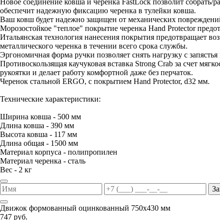
Новое соединение ковша и черенка FastLock позволит собрать/
обеспечит надежную фиксацию черенка в тулейки ковша.
Ваш ковш будет надежно защищен от механических повреждений
Морозостойкое "теплое" покрытие черенка Hand Protector предо
Итальянская технология нанесения покрытия предотвращает воз
металлического черенка в течении всего срока службы.
Эргономичная форма ручки позволяет снять нагрузку с запястья 
Противоскользящая каучуковая вставка Strong Crab за счет мяг
рукоятки и делает работу комфортной даже без перчаток.
Черенок стальной ERGO, с покрытием Hand Protector, d32 мм.
Технические характеристики:
Ширина ковша - 500 мм
Длина ковша - 390 мм
Высота ковша - 117 мм
Длина общая - 1500 мм
Материал корпуса - полипропилен
Материал черенка - сталь
Вес - 2 кг
За
Движок формованный оцинкованный 750х430 мм
747 руб.