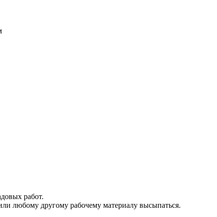
м
адовых работ.
 или любому другому рабочему материалу высыпаться.