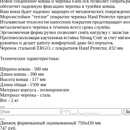
Новое соединение ковша и черенка FastLock позволит собрать/
обеспечит надежную фиксацию черенка в тулейки ковша.
Ваш ковш будет надежно защищен от механических повреждений
Морозостойкое "теплое" покрытие черенка Hand Protector предо
Итальянская технология нанесения покрытия предотвращает воз
металлического черенка в течении всего срока службы.
Эргономичная форма ручки позволяет снять нагрузку с запястья 
Противоскользящая каучуковая вставка Strong Crab за счет мяг
рукоятки и делает работу комфортной даже без перчаток.
Черенок стальной ERGO, с покрытием Hand Protector, d32 мм.
Технические характеристики:
Ширина ковша - 500 мм
Длина ковша - 390 мм
Высота ковша - 117 мм
Длина общая - 1500 мм
Материал корпуса - полипропилен
Материал черенка - сталь
Вес - 2 кг
За
Движок формованный оцинкованный 750х430 мм
747 руб.