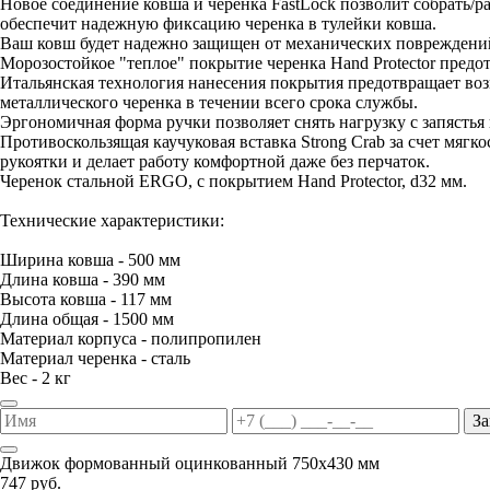
Новое соединение ковша и черенка FastLock позволит собрать/
обеспечит надежную фиксацию черенка в тулейки ковша.
Ваш ковш будет надежно защищен от механических повреждений
Морозостойкое "теплое" покрытие черенка Hand Protector предо
Итальянская технология нанесения покрытия предотвращает воз
металлического черенка в течении всего срока службы.
Эргономичная форма ручки позволяет снять нагрузку с запястья 
Противоскользящая каучуковая вставка Strong Crab за счет мяг
рукоятки и делает работу комфортной даже без перчаток.
Черенок стальной ERGO, с покрытием Hand Protector, d32 мм.
Технические характеристики:
Ширина ковша - 500 мм
Длина ковша - 390 мм
Высота ковша - 117 мм
Длина общая - 1500 мм
Материал корпуса - полипропилен
Материал черенка - сталь
Вес - 2 кг
За
Движок формованный оцинкованный 750х430 мм
747 руб.