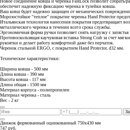
Новое соединение ковша и черенка FastLock позволит собрать/
обеспечит надежную фиксацию черенка в тулейки ковша.
Ваш ковш будет надежно защищен от механических повреждений
Морозостойкое "теплое" покрытие черенка Hand Protector предо
Итальянская технология нанесения покрытия предотвращает воз
металлического черенка в течении всего срока службы.
Эргономичная форма ручки позволяет снять нагрузку с запястья 
Противоскользящая каучуковая вставка Strong Crab за счет мяг
рукоятки и делает работу комфортной даже без перчаток.
Черенок стальной ERGO, с покрытием Hand Protector, d32 мм.
Технические характеристики:
Ширина ковша - 500 мм
Длина ковша - 390 мм
Высота ковша - 117 мм
Длина общая - 1500 мм
Материал корпуса - полипропилен
Материал черенка - сталь
Вес - 2 кг
За
Движок формованный оцинкованный 750х430 мм
747 руб.