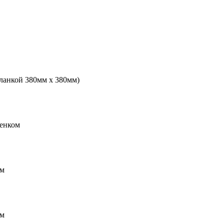
планкой 380мм х 380мм)
ренком
мм
мм