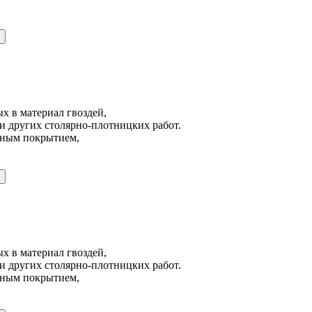
х в материал гвоздей,
и других столярно-плотницких работ.
йным покрытием,
х в материал гвоздей,
и других столярно-плотницких работ.
йным покрытием,