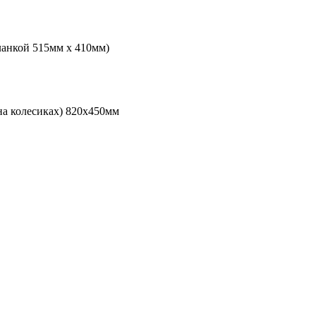
ланкой 515мм х 410мм)
на колесиках) 820х450мм