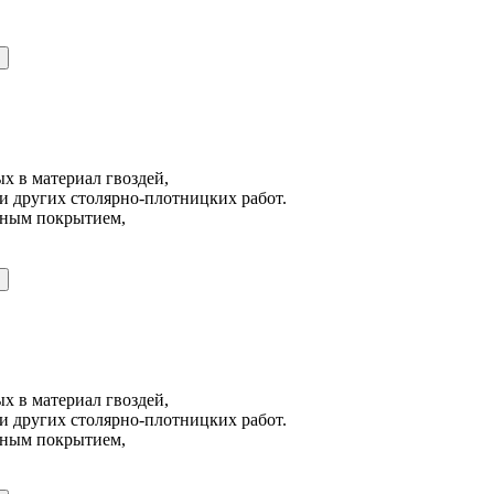
х в материал гвоздей,
и других столярно-плотницких работ.
йным покрытием,
х в материал гвоздей,
и других столярно-плотницких работ.
йным покрытием,