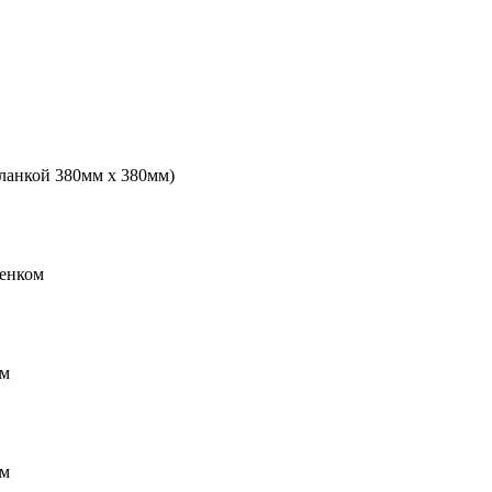
планкой 380мм х 380мм)
ренком
мм
мм