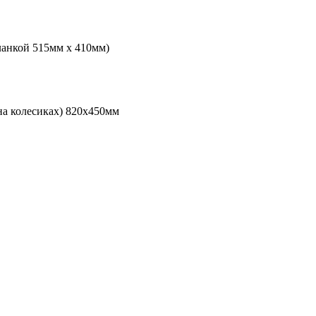
ланкой 515мм х 410мм)
на колесиках) 820х450мм