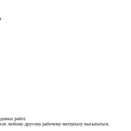
м
адовых работ.
 или любому другому рабочему материалу высыпаться.