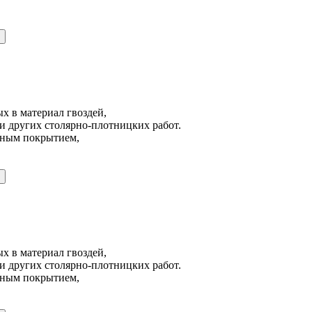
х в материал гвоздей,
и других столярно-плотницких работ.
йным покрытием,
х в материал гвоздей,
и других столярно-плотницких работ.
йным покрытием,