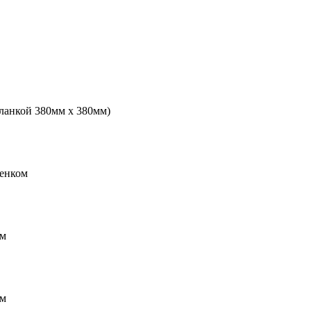
планкой 380мм х 380мм)
ренком
мм
мм