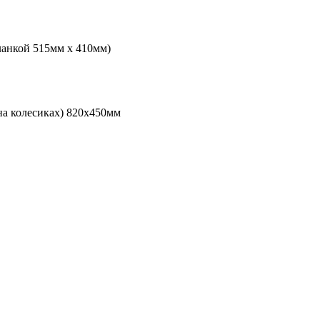
ланкой 515мм х 410мм)
на колесиках) 820х450мм