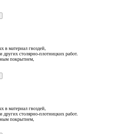
х в материал гвоздей,
и других столярно-плотницких работ.
йным покрытием,
х в материал гвоздей,
и других столярно-плотницких работ.
йным покрытием,