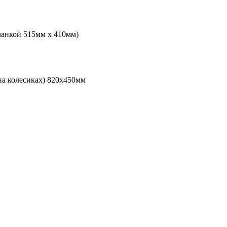
ланкой 515мм х 410мм)
на колесиках) 820х450мм