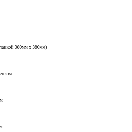
планкой 380мм х 380мм)
ренком
мм
мм