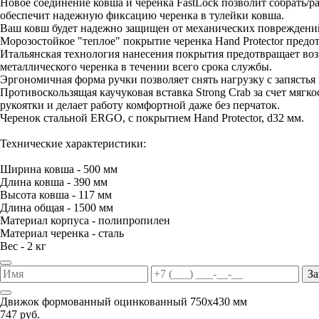
Новое соединение ковша и черенка FastLock позволит собрать/
обеспечит надежную фиксацию черенка в тулейки ковша.
Ваш ковш будет надежно защищен от механических повреждений
Морозостойкое "теплое" покрытие черенка Hand Protector предо
Итальянская технология нанесения покрытия предотвращает воз
металлического черенка в течении всего срока службы.
Эргономичная форма ручки позволяет снять нагрузку с запястья 
Противоскользящая каучуковая вставка Strong Crab за счет мяг
рукоятки и делает работу комфортной даже без перчаток.
Черенок стальной ERGO, с покрытием Hand Protector, d32 мм.
Технические характеристики:
Ширина ковша - 500 мм
Длина ковша - 390 мм
Высота ковша - 117 мм
Длина общая - 1500 мм
Материал корпуса - полипропилен
Материал черенка - сталь
Вес - 2 кг
За
Движок формованный оцинкованный 750х430 мм
747 руб.