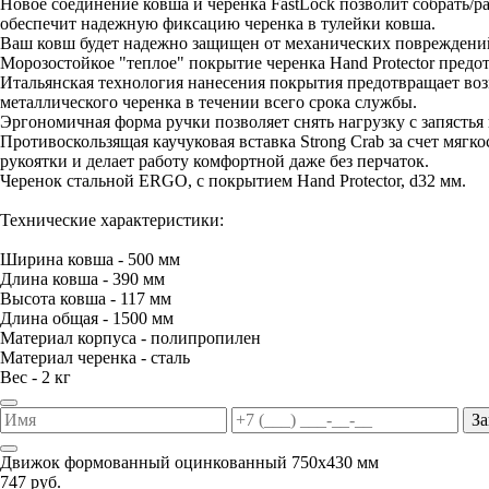
Новое соединение ковша и черенка FastLock позволит собрать/
обеспечит надежную фиксацию черенка в тулейки ковша.
Ваш ковш будет надежно защищен от механических повреждений
Морозостойкое "теплое" покрытие черенка Hand Protector предо
Итальянская технология нанесения покрытия предотвращает воз
металлического черенка в течении всего срока службы.
Эргономичная форма ручки позволяет снять нагрузку с запястья 
Противоскользящая каучуковая вставка Strong Crab за счет мяг
рукоятки и делает работу комфортной даже без перчаток.
Черенок стальной ERGO, с покрытием Hand Protector, d32 мм.
Технические характеристики:
Ширина ковша - 500 мм
Длина ковша - 390 мм
Высота ковша - 117 мм
Длина общая - 1500 мм
Материал корпуса - полипропилен
Материал черенка - сталь
Вес - 2 кг
За
Движок формованный оцинкованный 750х430 мм
747 руб.