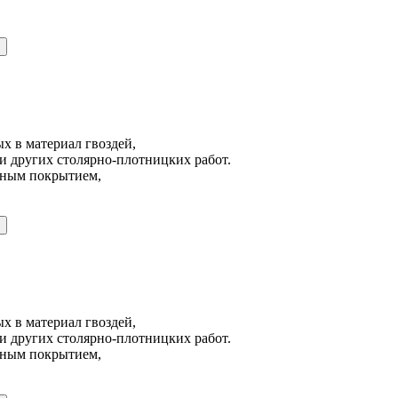
х в материал гвоздей,
и других столярно-плотницких работ.
йным покрытием,
х в материал гвоздей,
и других столярно-плотницких работ.
йным покрытием,