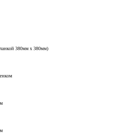
планкой 380мм х 380мм)
ренком
мм
мм