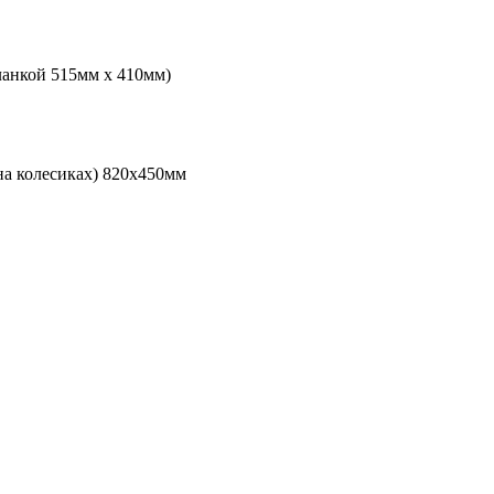
ланкой 515мм х 410мм)
на колесиках) 820х450мм