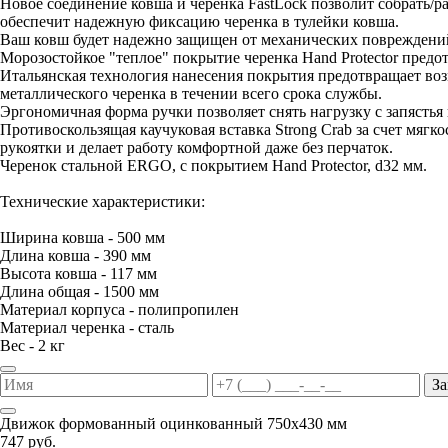
Новое соединение ковша и черенка FastLock позволит собрать/
обеспечит надежную фиксацию черенка в тулейки ковша.
Ваш ковш будет надежно защищен от механических повреждений
Морозостойкое "теплое" покрытие черенка Hand Protector предо
Итальянская технология нанесения покрытия предотвращает воз
металлического черенка в течении всего срока службы.
Эргономичная форма ручки позволяет снять нагрузку с запястья 
Противоскользящая каучуковая вставка Strong Crab за счет мяг
рукоятки и делает работу комфортной даже без перчаток.
Черенок стальной ERGO, с покрытием Hand Protector, d32 мм.
Технические характеристики:
Ширина ковша - 500 мм
Длина ковша - 390 мм
Высота ковша - 117 мм
Длина общая - 1500 мм
Материал корпуса - полипропилен
Материал черенка - сталь
Вес - 2 кг
За
Движок формованный оцинкованный 750х430 мм
747 руб.