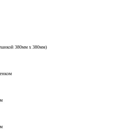
планкой 380мм х 380мм)
ренком
мм
мм