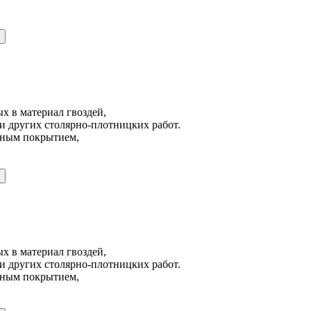
х в материал гвоздей,
и других столярно-плотницких работ.
йным покрытием,
х в материал гвоздей,
и других столярно-плотницких работ.
йным покрытием,