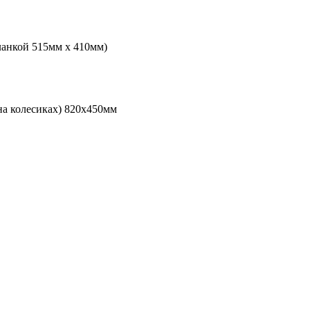
ланкой 515мм х 410мм)
на колесиках) 820х450мм